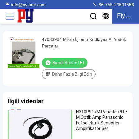
info@py-smt.com
86-755-23501556
Fiyat Teklifi
47033904 Mikro İşleme Kodlayıcı AI Yedek
47033904
Parçaları
Mikro
İşleme
Şimdi Sohbet Et
Kodlayıcı
Daha Fazla Bilgi Edin
AI
Yedek
Parçaları
İlgili videolar
Şimdi
2021-
42
AI Yedek
N310P917M Panadac 917
sohbet et
Parçaları
11-20
görüşler
M Optik Amp Panasonic
Paylaş
Fotoelektrik Sensörler
Amplifikatör Set
#
ai