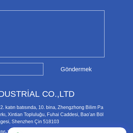
Göndermek
DUSTRIAL CO.,LTD
2. katın batısında, 10. bina, Zhengzhong Bilim Pa
rkı, Xintian Topluluğu, Fuhai Caddesi, Bao'an Böl
gesi, Shenzhen Çin 518103
86-755-23501556