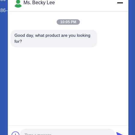
Ms. Becky Lee
86--13428704061
10:05 PM
Good day, what product are you looking 
for?
BIZIMLE İLETIŞIM
info@py-smt.com
86--13428704061
2. katın batısında, 10. bina, Zhengzhong Bilim
Parkı, Xintian Topluluğu, Fuhai Caddesi, Bao'an
Bölgesi, Shenzhen Çin 518103