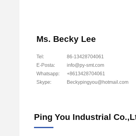
Ms. Becky Lee
Tel:
86-13428704061
E-Posta:
info@py-smt.com
Whatsapp:
+8613428704061
Skype:
Beckypingyou@hotmail.com
Ping You Industrial Co.,L