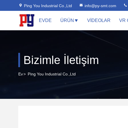
Ping You Industrial Co.,Ltd
info@py-smt.com
EVDE
ÜRÜN
VIDEOLAR
VR 
Bizimle İletişim
Ev
>
Ping You Industrial Co.,Ltd