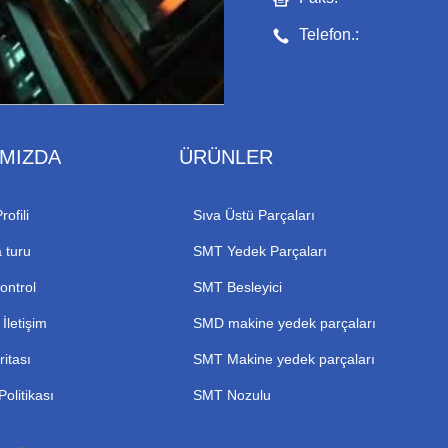
Telefon.:
IMIZDA
ÜRÜNLER
rofili
Sıva Üstü Parçaları
 turu
SMT Yedek Parçaları
kontrol
SMT Besleyici
 İletişim
SMD makine yedek parçaları
ritası
SMT Makine yedek parçaları
 Politikası
SMT Nozulu