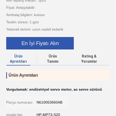
Min sipariş miktarı: 1pcs
Fiyat: Anlaşılabilir
Ambalaj bilgileri: kutusu
Teslim süresi: 1 gün
Yetenek temini: uzun vadeli tedarik
En İyi Fiyatı Alın
Ürün
Ürün
Rating &
Ayrıntıları
Tanımı
Yorumlar
Ürün Ayrıntıları
Vurgulamak:
endüstriyel servo motor
,
ac servo sürücü
Parça numarası:
N610063660AB
model tipi:
HP-MP73-S20