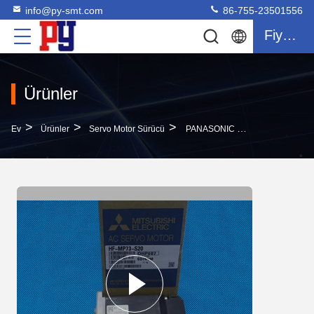
info@py-smt.com
86-755-23501556
Fiyat Teklifi
Ürünler
>
>
>
Ev
Ürünler
Servo Motor Sürücü
PANASONIC CM101 Makinesi Için Y EKSEN Motor N610063660AB HP-MP73-S20