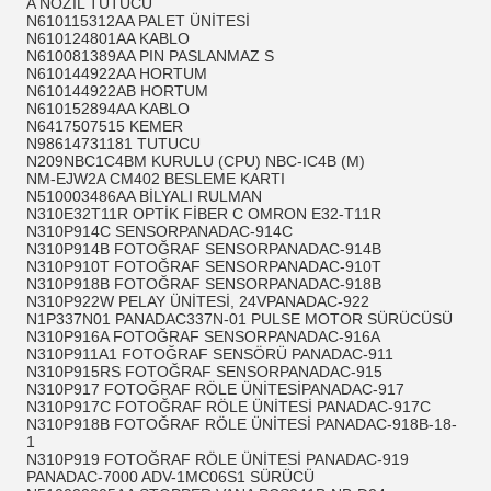
A NOZİL TUTUCU
N610115312AA PALET ÜNİTESİ
N610124801AA KABLO
N610081389AA PIN PASLANMAZ S
N610144922AA HORTUM
N610144922AB HORTUM
N610152894AA KABLO
N6417507515 KEMER
N98614731181 TUTUCU
N209NBC1C4BM KURULU (CPU) NBC-IC4B (M)
NM-EJW2A CM402 BESLEME KARTI
N510003486AA BİLYALI RULMAN
N310E32T11R OPTİK FİBER C OMRON E32-T11R
N310P914C SENSORPANADAC-914C
N310P914B FOTOĞRAF SENSORPANADAC-914B
N310P910T FOTOĞRAF SENSORPANADAC-910T
N310P918B FOTOĞRAF SENSORPANADAC-918B
N310P922W PELAY ÜNİTESİ, 24VPANADAC-922
N1P337N01 PANADAC337N-01 PULSE MOTOR SÜRÜCÜSÜ
N310P916A FOTOĞRAF SENSORPANADAC-916A
N310P911A1 FOTOĞRAF SENSÖRÜ PANADAC-911
N310P915RS FOTOĞRAF SENSORPANADAC-915
N310P917 FOTOĞRAF RÖLE ÜNİTESİPANADAC-917
N310P917C FOTOĞRAF RÖLE ÜNİTESİ PANADAC-917C
N310P918B FOTOĞRAF RÖLE ÜNİTESİ PANADAC-918B-18-
1
N310P919 FOTOĞRAF RÖLE ÜNİTESİ PANADAC-919
PANADAC-7000 ADV-1MC06S1 SÜRÜCÜ