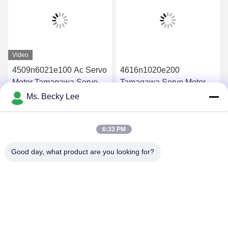
Video
4509n6021e100 Ac Servo
4616n1020e200
Motor Tamagawa Servo
Tamagawa Servo Motor
Motor Tbl-I Ii Serisi
Tbl-I Ii Serisi Tamagawa
Ms. Becky Lee
Tamagawa Motor
Motor
En İyi Fiyatı Alın
En İyi Fiyatı Alın
6:33 PM
Good day, what product are you looking for?
PING YOU INDUSTRIAL CO.,LTD
info@py-smt.com