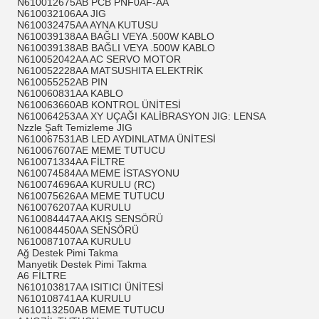
N610012675AB PCB PNF0AF-AA
N610032106AA JIG
N610032475AA AYNA KUTUSU
N610039138AA BAĞLI VEYA .500W KABLO
N610039138AB BAĞLI VEYA .500W KABLO
N610052042AA AC SERVO MOTOR
N610052228AA MATSUSHITA ELEKTRİK
N610055252AB PIN
N610060831AA KABLO
N610063660AB KONTROL ÜNİTESİ
N610064253AA XY UÇAĞI KALİBRASYON JIG: LENSA
Nzzle Şaft Temizleme JIG
N610067531AB LED AYDINLATMA ÜNİTESİ
N610067607AE MEME TUTUCU
N610071334AA FİLTRE
N610074584AA MEME İSTASYONU
N610074696AA KURULU (RC)
N610075626AA MEME TUTUCU
N610076207AA KURULU
N610084447AA AKIŞ SENSÖRÜ
N610084450AA SENSÖRÜ
N610087107AA KURULU
Ağ Destek Pimi Takma
Manyetik Destek Pimi Takma
A6 FİLTRE
N610103817AA ISITICI ÜNİTESİ
N610108741AA KURULU
N610113250AB MEME TUTUCU