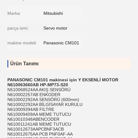
Marka:
Mitsubishi
parça ismi:
Servo motor
makine modeli:
Panasonic CM101
Ürün Tanımı
PANASONIC CM101 makinesi için Y EKSENLİ MOTOR
N610063660AB HP-MP73-S20
N510068524AA AKIŞ SENSÖRÜ
N610002257AB ENKODER
N610002292AA SENSÖRÜ (600mm)
N610002292AA BİLGİSAYAR KURULU
N610009394AB FİLTRE
N610009409AA MEME TUTUCU
N610010348ABENCODER
N610011241AB MEME TUTUCU
N610012673AAPCBNF3ACB
N610012675AA PCB PNF0AF-AA