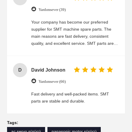
Yardımsever (39)
Your company has become our preferred
supplier for SMT machine spare parts. The
main reasons are fast delivery, consistent
quality, and excellent service. SMT parts are
well-made, fit correctly, and run stably, which
helps reduce our maintenance time and costs.
Your team communicates clearly, responds
D
David Johnson
quickly, and handles any issues efficiently.
Even for large orders or urgent requests, you
Yardımsever (66)
still maintain high standards. We trust your
products and service and look forward to a
Fast delivery and well-packed items. SMT
long-term partnership.
parts are stable and durable.
Tags:
ac servo sürücü
panasonic motor sürücü