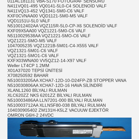
011AC181131 VBA-S170 FOTOĞRAF SENSÖRÜ
N411VQ01-495 VQ0141-5L0-C4 SOLENOİD VALF
N411VQ13-452 VQ1341-5M0-C6 VALF
KXF0CVNAA00 VQD1121-5M0-M5 VALF
VQD1151U-5L0 VALF
N510012402AA VQZ115R-5L0-CP-X6 SOLENOİD VALF
KXF09X5AA00 VQZ1221-5M0-C6 VALF
N5110029538AA VQZ1221-5MO-C6 VALF
VQZ1221-5MO-M5 VALF
1047005235 VQZ1221B-5M01-C4-X555 VALF
VQZ1321-5M01-C6 VALF
VQZ1321-5MO1-C6 VALF
KXFX03WNA00 VV5QZ12-14-X97 VALF
Weller LT4CP 1.2MM
X01A37020 TEPSİ ÜNİTESİ
X708250592 BAHAR
N510033205AA XCHA7-12D-10-D24FP-ZB STOPPER VANA
N510030806AA XCHA7-12D-16 HAVA SİLİNDİRİ
XLANL1260 BİLYALI RULMAN
XLC620ZZ NKS 6201ZZ BİLYALI RULMAN
N510003486AA LLN7201-000 BİLYALI RULMAN
N510003712AA XLLNSF80-038 BİLYALI RULMAN
104030905402 ZM131H-K5LZ VACUUW EJEKTÖR
OMRON G6H-2 24VDC