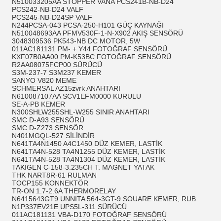
N510033205AA STOPPER VANA PCS241B-NB-D24
PCS242-NB-D24 VALF
PCS245-NB-D24SP VALF
N244PCSA-043 PCSA-250-H101 GÜÇ KAYNAĞI
N510048693AA PFMV530F-1-N-X902 AKIŞ SENSÖRÜ
3048309536 PK543-NB DC MOTOR, 5W
011AC181131 PM- + Y44 FOTOĞRAF SENSÖRÜ
KXF07B0AA00 PM-K53BC FOTOĞRAF SENSÖRÜ
R2AA08075FCP00 SÜRÜCÜ
S3M-237-7 S3M237 KEMER
SANYO V820 MEME
SCHMERSAL AZ15zvrk ANAHTARI
N610087107AA SCV1EFM0000 KURULU
SE-A-PB KEMER
N300SHLW255SHL-W255 SINIR ANAHTARI
SMC D-A93 SENSÖRÜ
SMC D-Z273 SENSÖR
N401MGQL-527 SİLİNDİR
N641TA4N1450 A4C1450 DÜZ KEMER, LASTİK
N641TA4N-528 TA4N1255 DÜZ KEMER, LASTİK
N641TA4N-528 TA4N1304 DÜZ KEMER, LASTİK
TAKIGEN C-158-3.235CH T. MAGNET YATAK
THK NART8R-61 RULMAN
TOCP155 KONNEKTÖR
TR-ON 1.7-2.6A THERMORELAY
N6415643GT9 UNNITA 564-3GT-9 SOUARE KEMER, RUB
N1P337EV21E UPS5L-311 SÜRÜCÜ
011AC181131 VBA-D170 FOTOĞRAF SENSÖRÜ