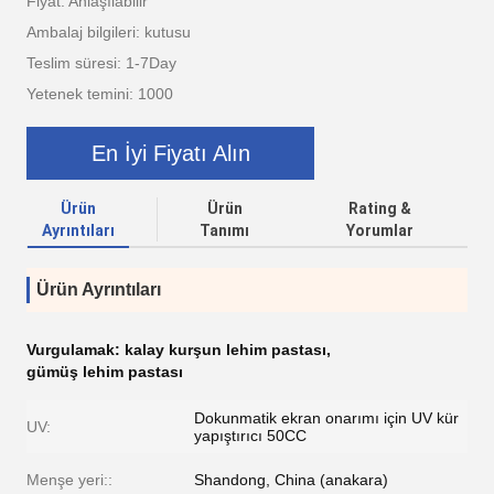
Fiyat: Anlaşılabilir
Ambalaj bilgileri: kutusu
Teslim süresi: 1-7Day
Yetenek temini: 1000
En İyi Fiyatı Alın
Ürün
Ürün
Rating &
Ayrıntıları
Tanımı
Yorumlar
Ürün Ayrıntıları
Vurgulamak:
kalay kurşun lehim pastası
,
gümüş lehim pastası
Dokunmatik ekran onarımı için UV kür
UV:
yapıştırıcı 50CC
Menşe yeri::
Shandong, China (anakara)