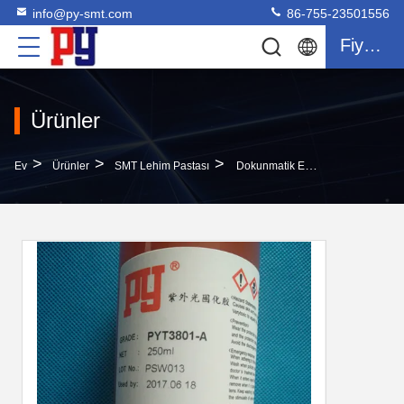
info@py-smt.com
86-755-23501556
Fiyat Teklifi
Ürünler
>
>
>
Ev
Ürünler
SMT Lehim Pastası
Dokunmatik Ekran Onarım Için Plastik SMT Lehim Pastası 50CC UV Kür Yapıştırıcı