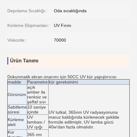
Depolama Sıcaklığı::
Oda sıcaklığında
Kürleme Ekipmanları::
UV Fırını
Viskozite::
70000
Ürün Tanımı
Dokunmatik ekran onarımı için 50CC UV kür yapıştırıcısı
madde
Parametre
kür gereksinimi
açık
amber ila
Görünüm
renksiz ve
şeffaf sıvı
Sabitleme
10 saniye
süresi
içinde
UV tutkal, 365nm UV radyasyonuna
UV
maruz kaldığında kürlenecek şekilde
Kürleme
lambası /
formüle edilmiştir, UV lamba gücü
aleti
UV ışığı
40w'dan fazla olmalıdır.
Kür
365 nm