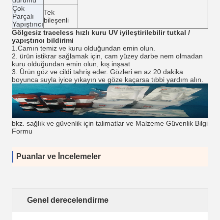
durumu
Çok
Tek
Parçalı
bileşenli
Yapıştırıcı
Gölgesiz traceless hızlı kuru UV iyileştirilebilir tutkal /
yapıştırıcı bildirimi
1.Camın temiz ve kuru olduğundan emin olun.
2. ürün istikrar sağlamak için, cam yüzey darbe nem olmadan
kuru olduğundan emin olun, kış inşaat
3. Ürün göz ve cildi tahriş eder.
Gözleri en az 20 dakika
boyunca suyla iyice yıkayın ve göze kaçarsa tıbbi yardım alın.
bkz. sağlık ve güvenlik için talimatlar ve Malzeme Güvenlik Bilgi
Formu
Puanlar ve İncelemeler
Genel derecelendirme