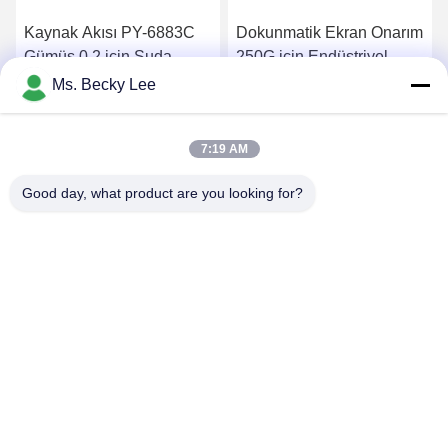
Kaynak Akısı PY-6883C
Dokunmatik Ekran Onarım
Gümüş 0.2 için Suda
250G için Endüstriyel
Çözünür Akı Lehim
SMT Lehim Pastası UV
Ms. Becky Lee
Pastası
Kür Yapıştırıcı
En İyi Fiyatı Alın
En İyi Fiyatı Alın
7:19 AM
Good day, what product are you looking for?
PING YOU INDUSTRIAL CO.,LTD
info@py-smt.com
86-755-23501556
2. katın batısında, 10. bina, Zhengzhong Bilim Parkı, Xintian
Topluluğu, Fuhai Caddesi, Bao'an Bölgesi, Shenzhen Çin 518103