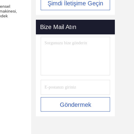
Şimdi İletişime Geçin
ensel
makinesi,
edek
Bize Mail Atın
Göndermek