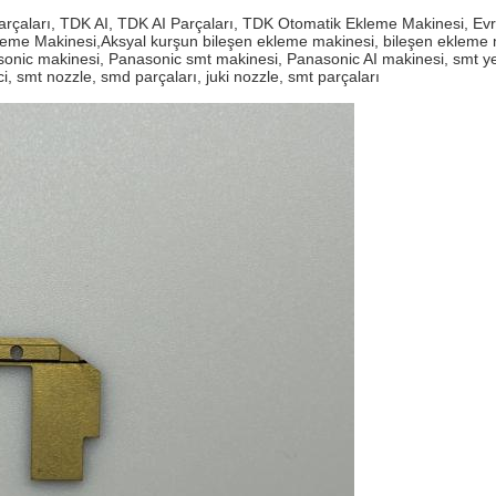
aları, TDK AI, TDK AI Parçaları, TDK Otomatik Ekleme Makinesi, Evr
eme Makinesi,Aksyal kurşun bileşen ekleme makinesi, bileşen ekleme 
sonic makinesi, Panasonic smt makinesi, Panasonic AI makinesi, smt y
ci, smt nozzle, smd parçaları, juki nozzle, smt parçaları