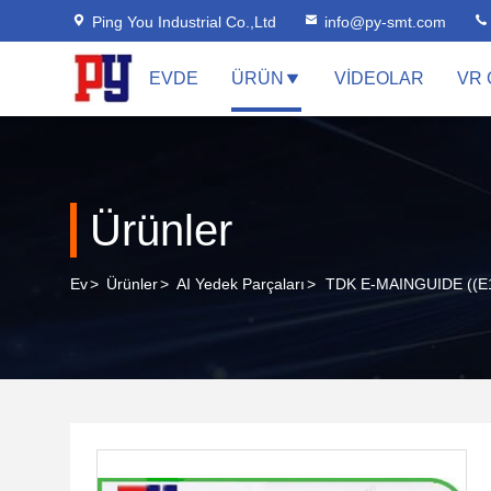
Ping You Industrial Co.,Ltd
info@py-smt.com
EVDE
ÜRÜN
VIDEOLAR
VR 
Ürünler
Ev
>
Ürünler
>
AI Yedek Parçaları
>
TDK E-MAINGUIDE ((E10