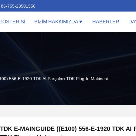
86-755-23501556
GÖSTERISI
BIZIM HAKKIMIZDA
HABERLER
DA
0) 556-E-1920 TDK AI Parçaları TDK Plug-In Makinesi
TDK E-MAINGUIDE ((E100) 556-E-1920 TDK AI P