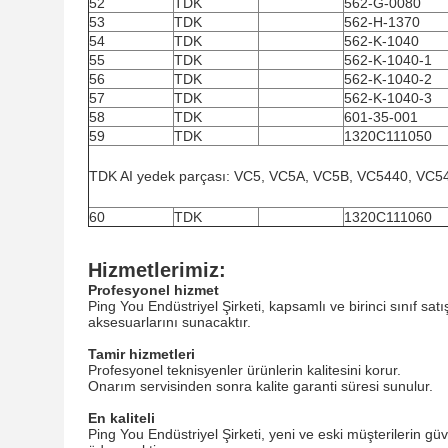
52
TDK
562-G-0080
53
TDK
562-H-1370
54
TDK
562-K-1040
55
TDK
562-K-1040-1
56
TDK
562-K-1040-2
57
TDK
562-K-1040-3
58
TDK
601-35-001
59
TDK
1320C111050
TDK AI yedek parçası: VC5, VC5A, VC5B, VC5440, VC5
60
TDK
1320C111060
Hizmetlerimiz
:
Profesyonel hizmet
Ping You Endüstriyel Şirketi, kapsamlı ve birinci sınıf sa
aksesuarlarını sunacaktır.
Tamir hizmetleri
Profesyonel teknisyenler ürünlerin kalitesini korur.
Onarım servisinden sonra kalite garanti süresi sunulur.
En kaliteli
Ping You Endüstriyel Şirketi, yeni ve eski müşterilerin güv