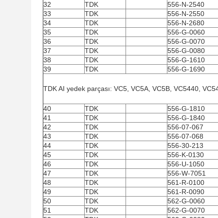
32
TDK
556-N-2540
33
TDK
556-N-2550
34
TDK
556-N-2680
35
TDK
556-G-0060
36
TDK
556-G-0070
37
TDK
556-G-0080
38
TDK
556-G-1610
39
TDK
556-G-1690
TDK AI yedek parçası: VC5, VC5A, VC5B, VC5440, VC5
40
TDK
556-G-1810
41
TDK
556-G-1840
42
TDK
556-07-067
43
TDK
556-07-068
44
TDK
556-30-213
45
TDK
556-K-0130
46
TDK
556-U-1050
47
TDK
556-W-7051
48
TDK
561-R-0100
49
TDK
561-R-0090
50
TDK
562-G-0060
51
TDK
562-G-0070