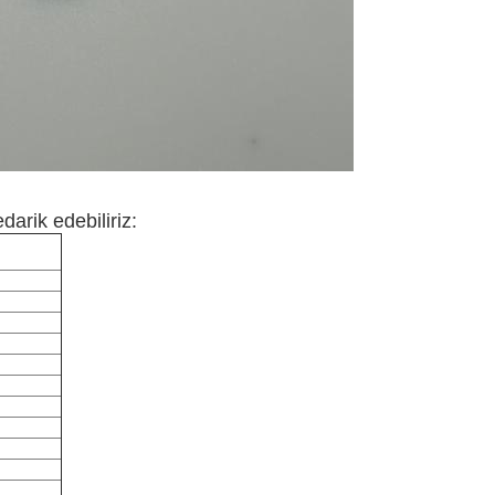
arik edebiliriz:
.