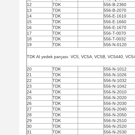
12
TDK
556-B-2360
13
TDK
556-B-2070
14
TDK
556-E-1610
15
TDK
556-E-1660
16
TDK
556-E-1670
17
TDK
556-T-0070
18
TDK
556-T-0032
19
TDK
556-N-0120
TDK AI yedek parçası: VC5, VC5A, VC5B, VC5440, VC5
20
TDK
556-N-1012
21
TDK
556-N-1026
22
TDK
556-N-1032
23
TDK
556-N-1042
24
TDK
556-N-2010
25
TDK
556-N-2020
26
TDK
556-N-2030
27
TDK
556-N-2040
28
TDK
556-N-2050
29
TDK
556-N-2510
30
TDK
556-N-2520
31
TDK
556-N-2530