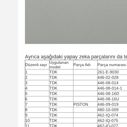
Ayrıca aşağıdaki yapay zeka parçalarını da ted
Uygulanan
Düzenli sayı
Parça Adı
Parça numarası
model
1
TDK
261-E-9030
2
TDK
446-02-028
3
TDK
446-08-014
4
TDK
446-08-014-1
5
TDK
446-08-16D
6
TDK
446-08-16U
7
TDK
PISTON
446-09-019
8
TDK
480-10-009
9
TDK
462-IQ-074
10
TDK
462-IQ-075
11
TDK
462-IQ-077