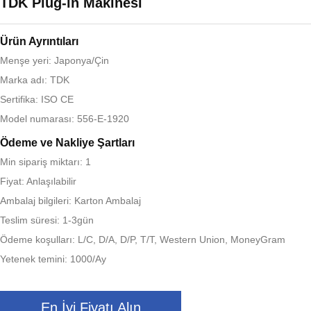
TDK Plug-in Makinesi
Ürün Ayrıntıları
Menşe yeri: Japonya/Çin
Marka adı: TDK
Sertifika: ISO CE
Model numarası: 556-E-1920
Ödeme ve Nakliye Şartları
Min sipariş miktarı: 1
Fiyat: Anlaşılabilir
Ambalaj bilgileri: Karton Ambalaj
Teslim süresi: 1-3gün
Ödeme koşulları: L/C, D/A, D/P, T/T, Western Union, MoneyGram
Yetenek temini: 1000/Ay
En İyi Fiyatı Alın