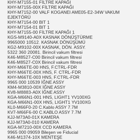
KHY-M7155-01 FİLTRE KAPAĞI
KHY-M7155-00X FİLTRE KAPAĞI
KHY-M7152-00 VALF KOGANEI AME05-E2-34W VAKUM
EJEKTÖRÜ
KHY-M7154-00 BIT 1
KHY-M7154-01 BIT 1
KHY-M7155-00 FİLTRE KAPAĞI 1
KGS-M9140-A0X KASNAK DÖNÜŞTÜRME
9965000 10512. KASNAK DÖNÜŞÜMÜ
KG2-M9102-00X KASNAK, DÖN. ASSY.
5322 360 20081. Birincil vakum filtresi
K46-M8527-C00 Birincil vakum filtresi
K46-M8527-C0X Birincil vakum filtresi
KHY-M66TE-00 HNS, F.CTRL-FDR
KHY-M66TE-00X HNS, F. CTRL-FDR
KHY-M66TE-003 HNS, F.CTRL-FDR
9965 000 10539 İĞNE ASSY
KM4-M3810-00X İĞNE ASSY
KV8-M8883-A0X İĞNE ASSY
KGA-M66N1-001 HNS, LIGHT1 YV100XG
KGA-M66N1-00X HNS, LIGHT1 YV100XG
KL0-M66F0-20 C.Kablo ASSY 7.7M
KV7-M66F6-00 C.KABLO ASSY 7.7M
KJJ-M73A0-01X KAMERA
KJJ-M73A0-010 KAMERA
KGA-M7210-00X CCD KAMERA
9965 000 09059 Bileşen ve Fiducial
K46-M1374-10X MENTEŞE