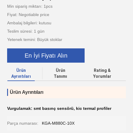
Min sipariş miktarı: 1pcs
Fiyat: Negotiable price
Ambalaj bilgileri: kutusu
Teslim süresi: 1 gün
Yetenek temini: Büyük stoklar
En İyi Fiyatı Alın
Ürün
Ürün
Rating &
Ayrıntıları
Tanımı
Yorumlar
Ürün Ayrıntıları
Vurgulamak:
smt basınç sensörü
,
kic termal profiler
Parça numarası:
KGA-M880C-10X