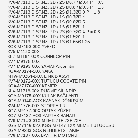
KV6-M7113 DISP.NZ. 2D / 2S Ø0.7 / Ø0.4 P = 0.9
KV6-M7113 DISP.NZ. 2D / 2S Ø0.8 / Ø0.5 P = 1.3
KV6-M7113 DISP.NZ. 2D / 2S Ø1.3Ø0.9 P = 1.8
KV6-M7113 DISP.NZ. 1D / 1S Ø0.7Ø0.4
KV6-M7113 DISP.NZ. 1D / 1S Ø0.8Ø0.5
KV6-M7113 DISP.NZ. 1D / 1S Ø1.5Ø1.1
KV6-M7113 DISP.NZ. 2D / 2S Ø0.7Ø0.4 P = 0.8
KV6-M7113 DISP.NZ. 1D / 1S Ø1.5Ø1.1
KV6-M7113 DISP.NZ. 1D / 1S Ø1.65Ø1.25
KG3-M7190-00X YV64D
KV5-M1130-00X
K87-M1184-00X CONNECP PIN
KV7-M9175-00X
KV7-M9193-00X YAMAHA içeri itin
KGA-M9174-10X YAKA
KHW-M9264-BOX LINK B ASSY
KV7-M9172-00X TUTUCU COCATE PIN
KGA-M7176-00X KEMER
KL4-M1718-00X DÜĞME SİLİNDİR
KGA-M9175-00X KULAK BAĞLANTI
KGS-M9140-AOX KASNAK DÖNÜŞÜM
KV4-M1776-00X STOPPER R
KG7-M9177-00X ORTAK YÜZER
KG7-M7137-AO3 YAPRAK BAHAR
KV8-M71U0-01X MEME 71F 72F 73F
KGS-M7146-02X KGS-M7147-12X MEME TUTUCUSU
KGA-M9233-SOX REHBERİ 2 TAKIM
KV8-M7137-00X BANT R MOTORU