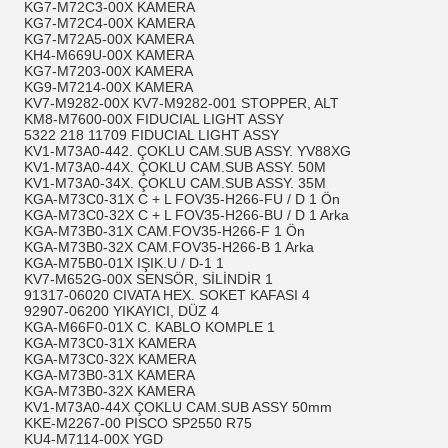
KG7-M72C3-00X KAMERA
KG7-M72C4-00X KAMERA
KG7-M72A5-00X KAMERA
KH4-M669U-00X KAMERA
KG7-M7203-00X KAMERA
KG9-M7214-00X KAMERA
KV7-M9282-00X KV7-M9282-001 STOPPER, ALT
KM8-M7600-00X FIDUCIAL LIGHT ASSY
5322 218 11709 FIDUCIAL LIGHT ASSY
KV1-M73A0-442. ÇOKLU CAM.SUB ASSY. YV88XG
KV1-M73A0-44X. ÇOKLU CAM.SUB ASSY. 50M
KV1-M73A0-34X. ÇOKLU CAM.SUB ASSY. 35M
KGA-M73C0-31X C + L FOV35-H266-FU / D 1 Ön
KGA-M73C0-32X C + L FOV35-H266-BU / D 1 Arka
KGA-M73B0-31X CAM.FOV35-H266-F 1 Ön
KGA-M73B0-32X CAM.FOV35-H266-B 1 Arka
KGA-M75B0-01X IŞIK.U / D-1 1
KV7-M652G-00X SENSÖR, SİLİNDİR 1
91317-06020 CIVATA HEX. SOKET KAFASI 4
92907-06200 YIKAYICI, DÜZ 4
KGA-M66F0-01X C. KABLO KOMPLE 1
KGA-M73C0-31X KAMERA
KGA-M73C0-32X KAMERA
KGA-M73B0-31X KAMERA
KGA-M73B0-32X KAMERA
KV1-M73A0-44X ÇOKLU CAM.SUB ASSY 50mm
KKE-M2267-00 PISCO SP2550 R75
KU4-M7114-00X YGD