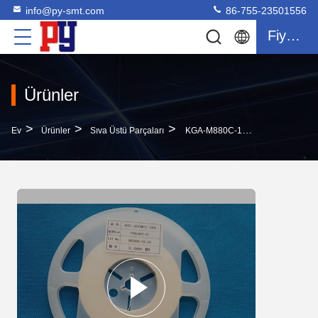
info@py-smt.com
86-755-23501556
Fiyat Teklifi
Ürünler
>
>
>
Ev
Ürünler
Sıva Üstü Parçaları
KGA-M880C-10X Makara Seramik 1005 YAMAHA Smt Chip Mounter Için Montaj Doğruluğunu Kontrol Edin Ve Ayarlayın