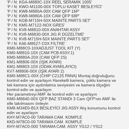
'P / N: KGA-M880C-10X REEL SERAMİK 1005'
'P / N: KWO-M1100-00X TOPLU KASET BESLEYİCİ'
'P / N: KW8-M880A-00X CAM QFP 16P'
'P / N: KW8-M880A-10X CAM QFP 68P'
'P / N: KGB-M715H-50X MAINTE.PARTS SET'
'P / N: KM5-M7122-NOX GRES'
'P / N: KV8-M8810-00X ANAHTAR ASSY
'P / N: KV8-M8830-00X JIG.R DÜZELTME'
'P / N: KV8-M715H-50X MAINTE.PARTS SET'
'P / N: K46-M8527-C0X FİLTRE'
KM0-M88C0-10XADJUST TOOL KIT (Y)
KM0-M8810-10X (CAM PCB ASSY.1)
KM0-M880A-20X (CAM QFP 2S)
KM1-M8806-00X (IŞIK AYARI)
KM1-M8803-10X (ODAK AYARLAYICI)
KV7-M8806-00X (IŞIK AYARI 2)
KM0-M88C1-00X (CHIP C2125 PANA) Montaj doğruluğunu
kontrol edin ve ayarlayın Hareketli kamera, çoklu kamera ve
tek kamera için aydınlatma seviyesini ve kamera ölçeğini
kontrol edin ve ayarlayın
Her parametreyi AMF ile kontrol edin ve ayarlayın
KM0-M8840-00X QFP BAZ STANDI 3 Cam QFP'nin AMF ile
elle takılmasını önleyin
KM8-M34E0-B1X BESLEYİCİ JIG ASSY Alış konumunu kontrol
edin ve ayarlayın
KHY-M7AC0-00 TARAMA CAM. KOMPLE
KKD-M78C0-00 TARAMA CAM. KOMPLE
KHY-M7AC0-000 TARAMA CAM. ASSY YG12 / YS12