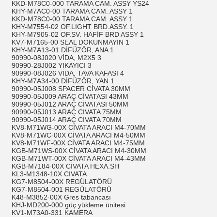
KKD-M78C0-000 TARAMA CAM. ASSY YS24
KHY-M7AC0-00 TARAMA CAM. ASSY 1
KKD-M78C0-00 TARAMA CAM. ASSY 1
KHY-M7554-02 OF.LIGHT BRD.ASSY. 1
KHY-M7905-02 OF.SV. HAFİF BRD ASSY 1
KV7-M7165-00 SEAL DOKUNMAYIN 1
KHY-M7A13-01 DİFÜZÖR, ANA 1
90990-08J020 VİDA, M2X5 3
90990-28J002 YIKAYICI 3
90990-08J026 VİDA, TAVA KAFASI 4
KHY-M7A34-00 DİFÜZÖR, YAN 1
90990-05J008 SPACER CİVATA 30MM
90990-05J009 ARAÇ CİVATASI 43MM
90990-05J012 ARAÇ CİVATASI 50MM
90990-05J013 ARAÇ CIVATA 75MM
90990-05J014 ARAÇ CIVATA 70MM
KV8-M71WG-00X CİVATA ARACI M4-70MM
KV8-M71WC-00X CİVATA ARACI M4-50MM
KV8-M71WF-00X CİVATA ARACI M4-75MM
KGB-M71WS-00X CİVATA ARACI M4-30MM
KGB-M71WT-00X CİVATA ARACI M4-43MM
KGB-M7184-00X CİVATA HEXA.SH
KL3-M1348-10X CIVATA
KG7-M8504-00X REGÜLATÖRÜ
KG7-M8504-001 REGÜLATÖRÜ
K48-M3852-00X Gres tabancası
KHJ-MD200-000 güç yükleme ünitesi
KV1-M73A0-331 KAMERA