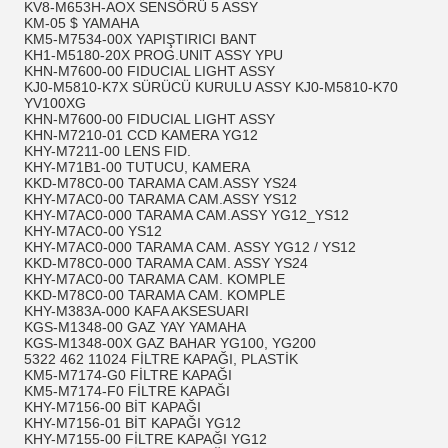
KV8-M653H-AOX SENSÖRÜ 5 ASSY
KM-05 $ YAMAHA
KM5-M7534-00X YAPIŞTIRICI BANT
KH1-M5180-20X PROG.UNIT ASSY YPU
KHN-M7600-00 FIDUCIAL LIGHT ASSY
KJ0-M5810-K7X SÜRÜCÜ KURULU ASSY KJ0-M5810-K70
YV100XG
KHN-M7600-00 FIDUCIAL LIGHT ASSY
KHN-M7210-01 CCD KAMERA YG12
KHY-M7211-00 LENS FID.
KHY-M71B1-00 TUTUCU, KAMERA
KKD-M78C0-00 TARAMA CAM.ASSY YS24
KHY-M7AC0-00 TARAMA CAM.ASSY YS12
KHY-M7AC0-000 TARAMA CAM.ASSY YG12_YS12
KHY-M7AC0-00 YS12
KHY-M7AC0-000 TARAMA CAM. ASSY YG12 / YS12
KKD-M78C0-000 TARAMA CAM. ASSY YS24
KHY-M7AC0-00 TARAMA CAM. KOMPLE
KKD-M78C0-00 TARAMA CAM. KOMPLE
KHY-M383A-000 KAFA AKSESUARI
KGS-M1348-00 GAZ YAY YAMAHA
KGS-M1348-00X GAZ BAHAR YG100, YG200
5322 462 11024 FİLTRE KAPAĞI, PLASTİK
KM5-M7174-G0 FİLTRE KAPAĞI
KM5-M7174-F0 FİLTRE KAPAĞI
KHY-M7156-00 BİT KAPAĞI
KHY-M7156-01 BİT KAPAĞI YG12
KHY-M7155-00 FİLTRE KAPAĞI YG12