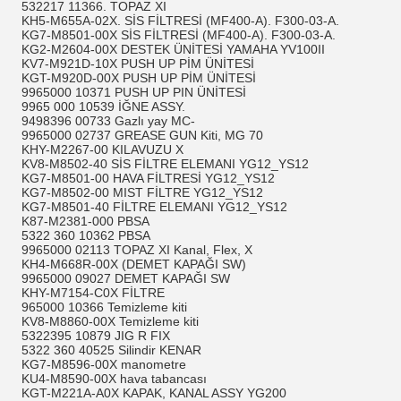
532217 11366. TOPAZ XI
KH5-M655A-02X. SİS FİLTRESİ (MF400-A). F300-03-A.
KG7-M8501-00X SİS FİLTRESİ (MF400-A). F300-03-A.
KG2-M2604-00X DESTEK ÜNİTESİ YAMAHA YV100II
KV7-M921D-10X PUSH UP PİM ÜNİTESİ
KGT-M920D-00X PUSH UP PİM ÜNİTESİ
9965000 10371 PUSH UP PIN ÜNİTESİ
9965 000 10539 İĞNE ASSY.
9498396 00733 Gazlı yay MC-
9965000 02737 GREASE GUN Kiti, MG 70
KHY-M2267-00 KILAVUZU X
KV8-M8502-40 SİS FİLTRE ELEMANI YG12_YS12
KG7-M8501-00 HAVA FİLTRESİ YG12_YS12
KG7-M8502-00 MIST FİLTRE YG12_YS12
KG7-M8501-40 FİLTRE ELEMANI YG12_YS12
K87-M2381-000 PBSA
5322 360 10362 PBSA
9965000 02113 TOPAZ XI Kanal, Flex, X
KH4-M668R-00X (DEMET KAPAĞI SW)
9965000 09027 DEMET KAPAĞI SW
KHY-M7154-C0X FİLTRE
965000 10366 Temizleme kiti
KV8-M8860-00X Temizleme kiti
5322395 10879 JIG R FIX
5322 360 40525 Silindir KENAR
KG7-M8596-00X manometre
KU4-M8590-00X hava tabancası
KGT-M221A-A0X KAPAK, KANAL ASSY YG200