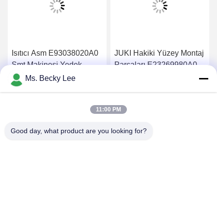
Isıtıcı Asm E93038020A0
JUKI Hakiki Yüzey Montaj
Smt Makinesi Yedek
Parçaları E23269980A0
Parçaları JUKI KD775
ATC OFSET BOSS ASM
Ms. Becky Lee
Dağıtıcı 1 Yıl Garanti
2 IÇIN 740 ATC
En İyi Fiyatı Alın
En İyi Fiyatı Alın
11:00 PM
Good day, what product are you looking for?
PING YOU INDUSTRIAL CO.,LTD
info@py-smt.com
86-755-23501556