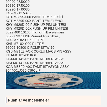
90990-28J0020
90990-17J0100
90990-17J0080
KG7-M7137-A0X
KGT-M8895-000 BANT, TEMİZLEYİCİ
KGT-M8895-00X BANT, TEMİZLEYİCİ
KHY-M920D-00 PUSH UP PİM ÜNİTESİ
KHY-M920D-00X PUSH UP PİM ÜNİTESİ
5322 480 10106. İtici için filtre elemanı
5322 693 11196 Zümrüt filtre filtresi,
KH5-M7182-C0X FİLTRE
KH5-M7182-C00 FİLTRE
99009-10800 CIRCLIP ISTW-10
KGB-M71E2-AOX ÇOKLU MACS PIN ASSY
KHJ-MC181-00 KOL
KHJ-MC141-02 BANT REHBERİ ASSY
KHJ-MC141-00 BANT REHBERİ ASSY
KGA-M88F0-A0X FAMF İSTASYON ASSY
9044001J030 CIRCLIP
Puanlar ve İncelemeler