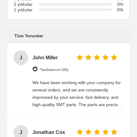
2 yıldızlar
0%
1 yıldızlar
0%
Tüm Yorumlar
J
John Miller
Yardımsever (46)
We have been working with your company for
several orders, and we are consistently
impressed by your service, fast delivery, and
high-quality SMT parts. The parts are precise,
durable, and work stably in our machines,
helping us reduce downtime and improve
production efficiency. Your team is
J
Jonathan Cox
professional, responsive, and always willing to