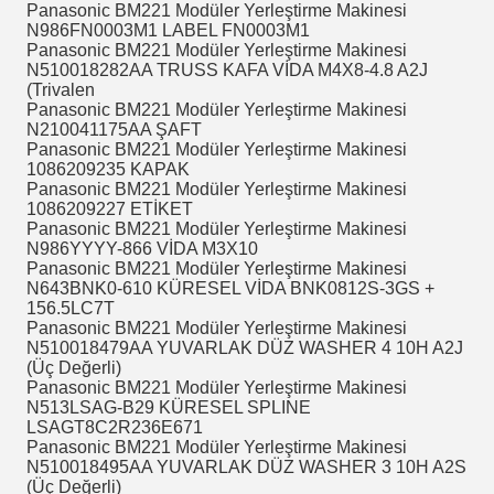
Panasonic BM221 Modüler Yerleştirme Makinesi
N986FN0003M1 LABEL FN0003M1
Panasonic BM221 Modüler Yerleştirme Makinesi
N510018282AA TRUSS KAFA VİDA M4X8-4.8 A2J
(Trivalen
Panasonic BM221 Modüler Yerleştirme Makinesi
N210041175AA ŞAFT
Panasonic BM221 Modüler Yerleştirme Makinesi
1086209235 KAPAK
Panasonic BM221 Modüler Yerleştirme Makinesi
1086209227 ETİKET
Panasonic BM221 Modüler Yerleştirme Makinesi
N986YYYY-866 VİDA M3X10
Panasonic BM221 Modüler Yerleştirme Makinesi
N643BNK0-610 KÜRESEL VİDA BNK0812S-3GS +
156.5LC7T
Panasonic BM221 Modüler Yerleştirme Makinesi
N510018479AA YUVARLAK DÜZ WASHER 4 10H A2J
(Üç Değerli)
Panasonic BM221 Modüler Yerleştirme Makinesi
N513LSAG-B29 KÜRESEL SPLINE
LSAGT8C2R236E671
Panasonic BM221 Modüler Yerleştirme Makinesi
N510018495AA YUVARLAK DÜZ WASHER 3 10H A2S
(Üç Değerli)