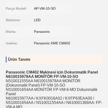
Parça Modeli:
AP-VM-10-SO
Malzeme:
LED
Marka::
Panasonic
makine:
Panasonic KME CM602
Ürün Tanımı
Panasonic CM402 Makinesi için Dokunmatik Panel
N610015978AA MONİTÖR FP-VM-10-SO
N510011555AA N610015978AA MONİTÖR
(Dokunmatik Panel) FP-VM-10-SO
N510001654AA MONİTÖR FP-VM-6-MO Dokunmatik
Panel
N610015977AA / KXFK0016A02 / KXFP63EAA00 /
N510001654AA / N510011554AA / N610001369AA: FP-
VM-4-MO