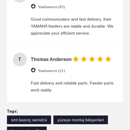
provide technical support. The packaging is
Yardımsever (93)
safe and ensures the parts arrive in perfect
condition. We highly recommend you and will
Good communication and fast delivery. their
continue to cooperate.
YAMAHA feeders are stable and durable. We
appreciate your efficient service.
T
Thomas Anderson
Yardımsever (21)
Fast delivery and reliable parts. Feeder parts
work stably.
Tags:
smt basınç sensörü
yüzeye montaj bileşenleri