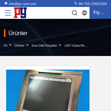
info@py-smt.com
86-755-23501556
Fiyat Teklifi
Ürünler
>
>
>
Ev
Ürünler
Sıva Üstü Parçaları
LED Yüzey Montaj Parçaları Dokunmatik Panel N610015978AA MONITÖR FP-VM-10-SO Panasonic CM402 Için