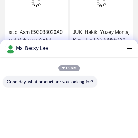
Isıtıcı Asm E93038020A0
JUKI Hakiki Yüzey Montaj
Smt Makinesi Yedek
Parçaları E23269980A0
Parçaları JUKI KD775
ATC OFSET BOSS ASM
Ms. Becky Lee
Dağıtıcı 1 Yıl Garanti
2 IÇIN 740 ATC
En İyi Fiyatı Alın
En İyi Fiyatı Alın
9:13 AM
Good day, what product are you looking for?
PING YOU INDUSTRIAL CO.,LTD
info@py-smt.com
86-755-23501556