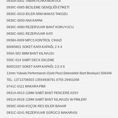
0930A-0001 TABAN PLAKA MONTAJI
0930C-0065 BESLEME GENİŞLİĞİ ETİKETİ
0930C-0010 IDLER ARM MAKAS TAKOZU
0930C-0050 ANA KAPAK
0930C-0060 REZERVUAR BANT KORUYUCU
0930C-0061 REZERVUAR KATI
0938A-0009 MPCS KONTROL CİHAZI
80065601 SOKET KAFA KAPAĞI, 2 X 4
550A-S02 8MM BANT KILAVUZU
550C-014 SABİT DECK EKLEME
80052207 SOKET KAFA KAPAĞI, 2,5 X 6
12mm Yüksek Performanslı (Gold Plus) Eklenebilir Bant Besleyici 509348
TEL: 13713706503 13554938781 0755-29401058
0741C-0111 MAKARA PİMİ
0931A-0013 12MM SABİT BANT PENCERE ASSY
0931A-0018 12MM SABİT BANT KILAVUZU W PİMLERİ
0930C-0040 KÜÇÜK RES IDLER BAHAR
0931C-0241 REZERVUAR SÜRÜCÜ MAKARASI