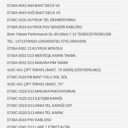
0730A-0042 ANA BANT DECK V3
0730A-0043 SAĞ BANT DECK V3
0730C-0231 KUYRUK TEL REHBERİ ARKA
0738A-0016 KUYRUK PSV SENSÖR KABLOSU
8mm Yüksek Performanslı DL-60 (Altın) 7-13 "50381207/50381208
TEL: 13713706503 13554938781 0755-29401058
0730A-0301 13 KUYRUK MONTAJI
0730A-0033 D13 MENTEŞE KAPAK TAKIMI.
0730A-0032 D13 MAKARA PİM TAKIMI
410C-041 ÇİFT TARAFLI BANT, .75 GENİŞ (GÖSTERİLMEZ)
0730C-0118 PB BANT YOLU SOL SOL
410C-041 ÇİFT TARAFLI BANT, .75 "
0730C-0324 D13 MAKARA PAKİ KAYDIRAK
0730C-0325 D13 İLETİŞİM KAPAĞI
0730C-0319 D13 ARKA TEL KAPAĞI ÜST
0730C-0320 D13 ARKA TEL KAPAK
0738A-0018 PSV KABLOSU
0730C-0341 D13 LANE 1 ETİKET ALTIN