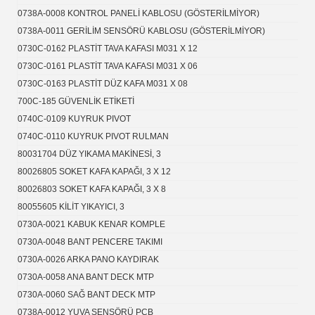
0738A-0008 KONTROL PANELİ KABLOSU (GÖSTERİLMİYOR)
0738A-0011 GERİLİM SENSÖRÜ KABLOSU (GÖSTERİLMİYOR)
0730C-0162 PLASTİT TAVA KAFASI M031 X 12
0730C-0161 PLASTİT TAVA KAFASI M031 X 06
0730C-0163 PLASTİT DÜZ KAFA M031 X 08
700C-185 GÜVENLİK ETİKETİ
0740C-0109 KUYRUK PIVOT
0740C-0110 KUYRUK PIVOT RULMAN
80031704 DÜZ YIKAMA MAKİNESİ, 3
80026805 SOKET KAFA KAPAĞI, 3 X 12
80026803 SOKET KAFA KAPAĞI, 3 X 8
80055605 KİLİT YIKAYICI, 3
0730A-0021 KABUK KENAR KOMPLE
0730A-0048 BANT PENCERE TAKIMI
0730A-0026 ARKA PANO KAYDIRAK
0730A-0058 ANA BANT DECK MTP
0730A-0060 SAĞ BANT DECK MTP
0738A-0012 YUVA SENSÖRÜ PCB