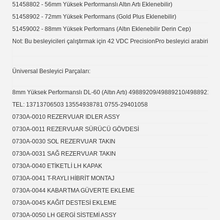
51458802 - 56mm Yüksek Performanslı Altın Artı Eklenebilir)
51458902 - 72mm Yüksek Performans (Gold Plus Eklenebilir)
51459002 - 88mm Yüksek Performans (Altın Eklenebilir Derin Cep)
Not: Bu besleyicileri çalıştırmak için 42 VDC PrecisionPro besleyici arabirimi ge
Üniversal Besleyici Parçaları:
8mm Yüksek Performanslı DL-60 (Altın Artı) 49889209/49889210/49889211
TEL: 13713706503 13554938781 0755-29401058
0730A-0010 REZERVUAR IDLER ASSY
0730A-0011 REZERVUAR SÜRÜCÜ GÖVDESİ
0730A-0030 SOL REZERVUAR TAKIN
0730A-0031 SAĞ REZERVUAR TAKIN
0730A-0040 ETİKETLİ LH KAPAK
0730A-0041 T-RAYLI HİBRİT MONTAJ
0730A-0044 KABARTMA GÜVERTE EKLEME
0730A-0045 KAĞIT DESTESİ EKLEME
0730A-0050 LH GERGİ SİSTEMİ ASSY