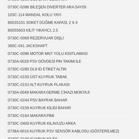
0730C-0396 BİLEŞEN DIVERTER ARA SAYISI
103C-114 MANDAL KOLU YAYI
80035101 SOKET DÜĞME KAFASI, 2 X 4
80055603 KİLİT YIKAYICI, 2.5
0730C-0069 REZERVUAR DİŞLİ
380C-041 JACKSHAFT
0730C-0096 MOTOR MNT YOLU KISITLAMASI
0730A-0028 PSV GÖVDESİ PIN TAKIMI İLE
0730C-0280 DL8 ID ETİKET ALTIN
0730C-0150 ÜST KUYRUK TABAK
0730C-0152 ALT KUYRUK PLAKASI
0730A-0049 MAKARA GERME CİHAZI MONTAJI
0730C-0244 PSV BAYRAK BAHAR
0730C-0159 KUYRUK KİLİDİ ​​BAHAR
0730C-0164 MAKARA PİMİ
0730C-0400 KUYRUK KILAVUZU ARKA
0738A-0016 KUYRUK PSV SENSÖR KABLOSU (GÖSTERİLMEZ)