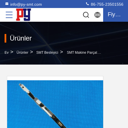
info@py-smt.com
86-755-23501556
Fiyat Teklifi
Ürünler
>
>
>
Ev
Ürünler
SMT Besleyici
SMT Makine Parçaları Evrensel Besleyiciler, 50934904 50934903 Yüzey Montaj Parçaları