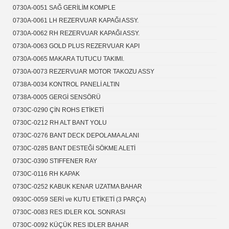
0730A-0051 SAĞ GERİLİM KOMPLE
0730A-0061 LH REZERVUAR KAPAĞI ASSY.
0730A-0062 RH REZERVUAR KAPAĞI ASSY.
0730A-0063 GOLD PLUS REZERVUAR KAPI
0730A-0065 MAKARA TUTUCU TAKIMI.
0730A-0073 REZERVUAR MOTOR TAKOZU ASSY
0738A-0034 KONTROL PANELİ ALTIN
0738A-0005 GERGİ SENSÖRÜ
0730C-0290 ÇİN ROHS ETİKETİ
0730C-0212 RH ALT BANT YOLU
0730C-0276 BANT DECK DEPOLAMA ALANI
0730C-0285 BANT DESTEĞİ SÖKME ALETİ
0730C-0390 STIFFENER RAY
0730C-0116 RH KAPAK
0730C-0252 KABUK KENAR UZATMA BAHAR
0930C-0059 SERİ ve KUTU ETİKETİ (3 PARÇA)
0730C-0083 RES IDLER KOL SONRASI
0730C-0092 KÜÇÜK RES IDLER BAHAR