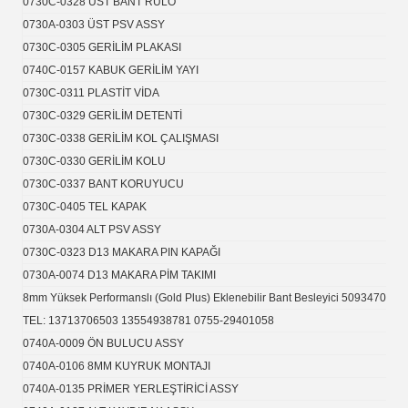
0730C-0328 ÜST BANT RULO
0730A-0303 ÜST PSV ASSY
0730C-0305 GERİLİM PLAKASI
0740C-0157 KABUK GERİLİM YAYI
0730C-0311 PLASTİT VİDA
0730C-0329 GERİLİM DETENTİ
0730C-0338 GERİLİM KOL ÇALIŞMASI
0730C-0330 GERİLİM KOLU
0730C-0337 BANT KORUYUCU
0730C-0405 TEL KAPAK
0730A-0304 ALT PSV ASSY
0730C-0323 D13 MAKARA PIN KAPAĞI
0730A-0074 D13 MAKARA PİM TAKIMI
8mm Yüksek Performanslı (Gold Plus) Eklenebilir Bant Besleyici 50934704
TEL: 13713706503 13554938781 0755-29401058
0740A-0009 ÖN BULUCU ASSY
0740A-0106 8MM KUYRUK MONTAJI
0740A-0135 PRİMER YERLEŞTİRİCİ ASSY