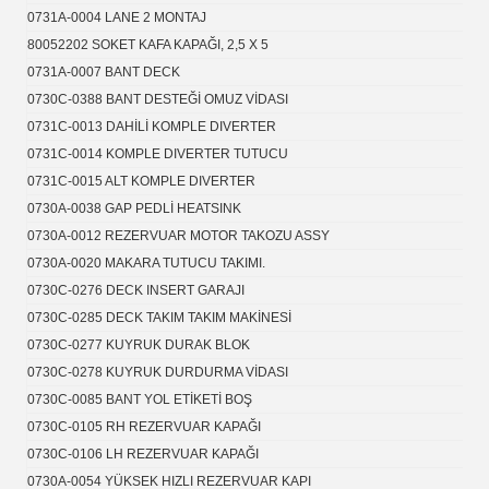
0731A-0004 LANE 2 MONTAJ
80052202 SOKET KAFA KAPAĞI, 2,5 X 5
0731A-0007 BANT DECK
0730C-0388 BANT DESTEĞİ OMUZ VİDASI
0731C-0013 DAHİLİ KOMPLE DIVERTER
0731C-0014 KOMPLE DIVERTER TUTUCU
0731C-0015 ALT KOMPLE DIVERTER
0730A-0038 GAP PEDLİ HEATSINK
0730A-0012 REZERVUAR MOTOR TAKOZU ASSY
0730A-0020 MAKARA TUTUCU TAKIMI.
0730C-0276 DECK INSERT GARAJI
0730C-0285 DECK TAKIM TAKIM MAKİNESİ
0730C-0277 KUYRUK DURAK BLOK
0730C-0278 KUYRUK DURDURMA VİDASI
0730C-0085 BANT YOL ETİKETİ BOŞ
0730C-0105 RH REZERVUAR KAPAĞI
0730C-0106 LH REZERVUAR KAPAĞI
0730A-0054 YÜKSEK HIZLI REZERVUAR KAPI