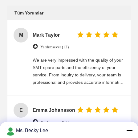
Tüm Yorumlar
M
Mark Taylor
Yardımsever (12)
We are very impressed with the quality of your
SMT spare parts and the efficiency of your
service. From inquiry to delivery, your team is
professional and provides accurate information
in a timely manner. SMT parts are high
precision, durable, and work perfectly in our
machines. Fast delivery helps us meet tight
E
Emma Johansson
production schedules, and the packaging is
secure to prevent damage. Your after-sales
Yardımsever (53)
support is also reliable. We highly recommend
Ms. Becky Lee
your company to anyone in need of SMT spare
Good service and fast delivery. JUKI nozzles