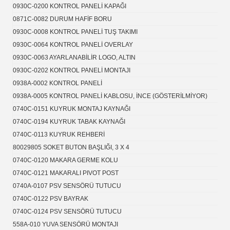
0930C-0200 KONTROL PANELİ KAPAĞI
0871C-0082 DURUM HAFİF BORU
0930C-0008 KONTROL PANELİ TUŞ TAKIMI
0930C-0064 KONTROL PANELİ OVERLAY
0930C-0063 AYARLANABİLİR LOGO, ALTIN
0930C-0202 KONTROL PANELİ MONTAJI
0938A-0002 KONTROL PANELİ
0938A-0005 KONTROL PANELİ KABLOSU, İNCE (GÖSTERİLMİYOR)
0740C-0151 KUYRUK MONTAJ KAYNAĞI
0740C-0194 KUYRUK TABAK KAYNAĞI
0740C-0113 KUYRUK REHBERİ
80029805 SOKET BUTON BAŞLIĞI, 3 X 4
0740C-0120 MAKARA GERME KOLU
0740C-0121 MAKARALI PIVOT POST
0740A-0107 PSV SENSÖRÜ TUTUCU
0740C-0122 PSV BAYRAK
0740C-0124 PSV SENSÖRÜ TUTUCU
558A-010 YUVA SENSÖRÜ MONTAJI