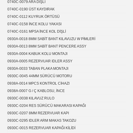
0740C-0079 ARA DİŞLİ
0740C-0190 ÜST KAYDIRAK
0740C-0112 KUYRUK ÖRTÜSÜ
0740C-0158 İNCE KOLU YAKASI
0740C-0161 MPSA İNCE KOL DİŞLİ
0930A-0018 8MM SABİT BANT KILAVUZU W PİMLERİ
0930A-0013 8MM SABİT BANT PENCERE ASSY
0930A-0004 KABUK KOLU MONTAJI
0930A-0005 REZERVUAR IDLER ASSY
0930A-0033 TABAN PLAKA MONTAJI
0930C-0045 44MM SÜRÜCÜ MOTORU
0938A-0014 MPCS KONTROL CİHAZI
0938A-0007 G / Ç KABLOSU, İNCE
0930C-0038 KILAVUZ RULO
0930C-0204 RES SÜRÜCÜ MAKARASI KAPAĞI
0930C-0207 8MM REZERVUAR KAPI
0930C-0295 IDLER ARM MAKAS TAKOZU
0930C-0015 REZERVUAR KAPAĞI KİLİDİ