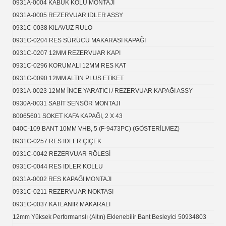
0931A-0004 KABUK KOLU MONTAJI
0931A-0005 REZERVUAR IDLER ASSY
0931C-0038 KILAVUZ RULO
0931C-0204 RES SÜRÜCÜ MAKARASI KAPAĞI
0931C-0207 12MM REZERVUAR KAPI
0931C-0296 KORUMALI 12MM RES KAT
0931C-0090 12MM ALTIN ​​PLUS ETİKET
0931A-0023 12MM İNCE YARATICI / REZERVUAR KAPAĞI ASSY
0930A-0031 SABİT SENSÖR MONTAJI
80065601 SOKET KAFA KAPAĞI, 2 X 43
040C-109 BANT 10MM VHB, 5 (F-9473PC) (GÖSTERİLMEZ)
0931C-0257 RES IDLER ÇİÇEK
0931C-0042 REZERVUAR RÖLESİ
0931C-0044 RES IDLER KOLLU
0931A-0002 RES KAPAĞI MONTAJI
0931C-0211 REZERVUAR NOKTASI
0931C-0037 KATLANIR MAKARALI
12mm Yüksek Performanslı (Altın) Eklenebilir Bant Besleyici 50934803