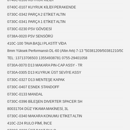
0740C-0106 KUYRUK KİLİDİ
0740C-0107 KUYRUK KİLİDİ ​​PERAKENDE
0730C-0342 PARÇA 2 ETİKET ALTIN
0730C-0341 PARÇA 1 ETİKET ALTIN
0730C-0230 PSV GÖVDESİ
0738A-0020 PSV SENSÖRÜ
410C-100 TAVA BAŞLI PLASTİT VİDA
8mm Yüksek Performanslı DL-60 (Altın Artı) 7-13 "50381209/50381210/50
TEL: 13713706503 13554938781 0755-29401058
0730A-0070 D13 MAKARA PIN-CAP ASSY - TR
0730A-0305 D13 KUYRUK ÜST SEVİYE ASSY
0730C-0327 D13 MENTEŞE KAPAK
0730C-0407 ESNEK STANDOFF
0730C-0133 MANDAL
0730C-0396 BİLEŞEN DIVERTER SPACER SH
80031704 DÜZ YIKAMA MAKİNESİ, 3L
0730C-0340 MAKARA KONUMU ETİKET ALTIN
410C-224 RULO PİMİ, İNCE