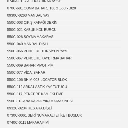
0740A-0137 ALT KAYDIRAK ASSY
070C-681 COMP BAHAR, .180 x .563 x .020
0930C-0263 MANDAL YAYI
550C-003 ÇIKIŞ KAPAĞI DERİN
550C-021 KABUK KOL BURCU
550C-026 SOYMA MAKARASI
550C-040 MANDAL DİŞLİ
550C-066 PENCERE TORSİYON YAYI
550C-067 PENCERE KAYDIRMA BAHAR
550C-069 BAHAR PIVOT PİMİ
550C-077 VİDA, BAHAR
550C-106 SHIM-003-LOCATOR BLOK
550C-112 ARKA LASTİK YAY TUTUCU
550C-117 PENCERE KAM EKLEME
550C-118 ANA KAPAK YIKAMA MAKİNESİ
0932C-0234 RES ARA DİŞLİ
0730C-0061 SERİ NUMARALI ETİKET BOŞLUK
0740C-0111 MAKARA PİMİ