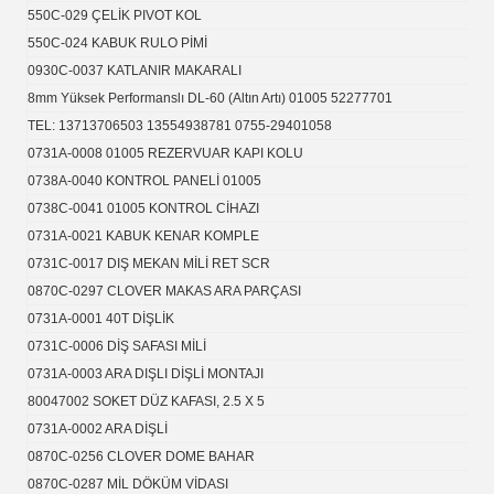
550C-029 ÇELİK PIVOT KOL
550C-024 KABUK RULO PİMİ
0930C-0037 KATLANIR MAKARALI
8mm Yüksek Performanslı DL-60 (Altın Artı) 01005 52277701
TEL: 13713706503 13554938781 0755-29401058
0731A-0008 01005 REZERVUAR KAPI KOLU
0738A-0040 KONTROL PANELİ 01005
0738C-0041 01005 KONTROL CİHAZI
0731A-0021 KABUK KENAR KOMPLE
0731C-0017 DIŞ MEKAN MİLİ RET SCR
0870C-0297 CLOVER MAKAS ARA PARÇASI
0731A-0001 40T DİŞLİK
0731C-0006 DİŞ SAFASI MİLİ
0731A-0003 ARA DIŞLI DİŞLİ MONTAJI
80047002 SOKET DÜZ KAFASI, 2.5 X 5
0731A-0002 ARA DİŞLİ
0870C-0256 CLOVER DOME BAHAR
0870C-0287 MİL DÖKÜM VİDASI