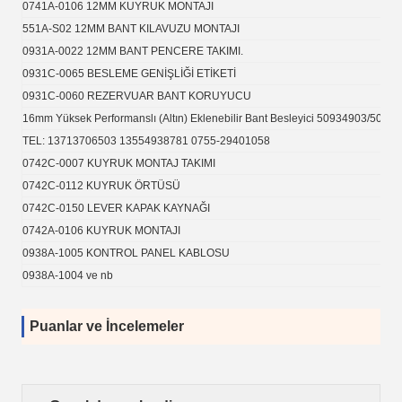
0741A-0106 12MM KUYRUK MONTAJI
551A-S02 12MM BANT KILAVUZU MONTAJI
0931A-0022 12MM BANT PENCERE TAKIMI.
0931C-0065 BESLEME GENİŞLİĞİ ETİKETİ
0931C-0060 REZERVUAR BANT KORUYUCU
16mm Yüksek Performanslı (Altın) Eklenebilir Bant Besleyici 50934903/5093
TEL: 13713706503 13554938781 0755-29401058
0742C-0007 KUYRUK MONTAJ TAKIMI
0742C-0112 KUYRUK ÖRTÜSÜ
0742C-0150 LEVER KAPAK KAYNAĞI
0742A-0106 KUYRUK MONTAJI
0938A-1005 KONTROL PANEL KABLOSU
0938A-1004 ve nb
Puanlar ve İncelemeler