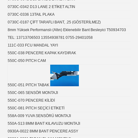
0730C-0342 D13 LANE 2 ETİKET ALTIN
0730C-0336 13TAIL PLAKA
0730C-0187 ÇİFT TARAFLI BANT, .25 (GÖSTERİLMEZ)
8mm Yüksek Performanslı (Altın) Eklenebilir Bant Besleyici T50934703
TEL: 13713706503 13554938781 0755-29401058
111C-033 FCU MANDAL YAYI
550C-038 PENCERE KAPAK KAYDIRAK
550C-050 PITCH CAM
550C-051 PITCH TABAK
550C-065 SENSÖR MONTAJI
550C-070 PENCERE KİLİDİ
550C-081 PITCH SEÇİCİ ETİKETİ
558A-009 YUVA SENSÖRÜ MONTAJI
550A-S13 8MM BANT KILAVUZU MONTAJI
0930A-0022 8MM BANT PENCERE ASSY